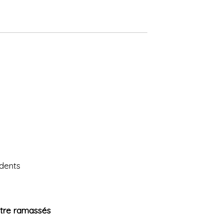
idents
être ramassés