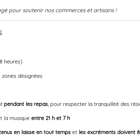
agé pour soutenir nos commerces et artisans !
s
48 heures)
 zones désignées
nt
pendant les repas
, pour respecter la tranquillité des rés
 et la musique
entre 21 h et 7 h
tenus en laisse en tout temps
et
les excréments doivent 