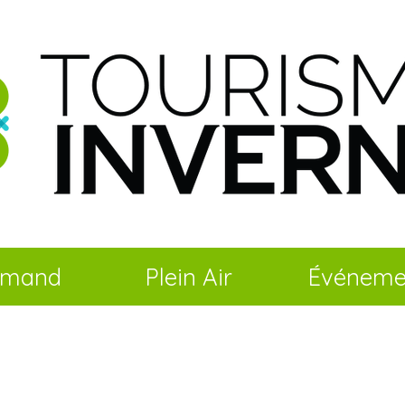
rmand
Plein Air
Événeme